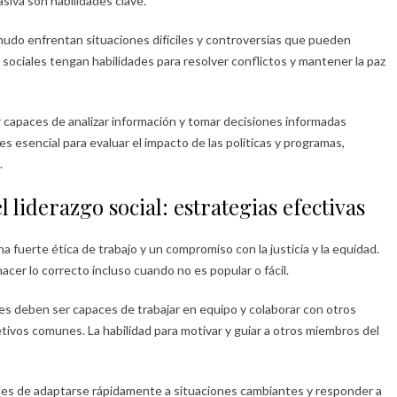
siva son habilidades clave.
enudo enfrentan situaciones difíciles y controversias que pueden
s sociales tengan habilidades para resolver conflictos y mantener la paz
r capaces de analizar información y tomar decisiones informadas
s esencial para evaluar el impacto de las políticas y programas,
.
 liderazgo social: estrategias efectivas
a fuerte ética de trabajo y un compromiso con la justicia y la equidad.
acer lo correcto incluso cuando no es popular o fácil.
ales deben ser capaces de trabajar en equipo y colaborar con otros
etivos comunes. La habilidad para motivar y guiar a otros miembros del
aces de adaptarse rápidamente a situaciones cambiantes y responder a