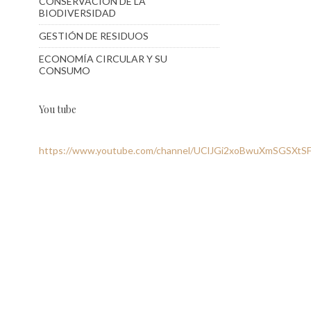
CONSERVACIÓN DE LA
BIODIVERSIDAD
GESTIÓN DE RESIDUOS
ECONOMÍA CIRCULAR Y SU
CONSUMO
You tube
https://www.youtube.com/channel/UClJGi2xoBwuXmSGSXtS